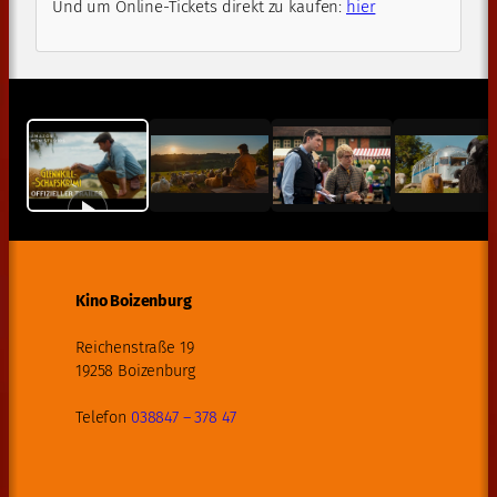
Und um Online-Tickets direkt zu kaufen:
hier
Kino Boizenburg
Reichenstraße 19
19258 Boizenburg
Telefon
038847 – 378 47