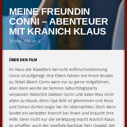
MEINE FREUNDIN
CONNI – ABENTEUER
MIT KRANICH KLAUS
78 Min · FSK ab 0
ÜBER DEN FILM
Im Haus der Klawitters herrscht Aufbruchsstimmung.
Conni ist aufgeregt. Ihre Eltern fahren mit ihrem Bruder
zu Onkel Albert. Conni wäre nur zu gerne mitgefahren,
aber dann würde sie Semires Geburtstagsparty
verpassen. Natürlich bleiben Conni und Kater Mau nicht
allein zu Hause, denn Opa Willi ist gekommen und Anna
und Simon dürfen sogar bei ihr übernachten. Doch dann
landet ein verletzter Kranich bei ihnen und braucht ihre
Hilfe. Denn nicht nur die Verletzung macht Kranich Klaus
zu schaffen, auch der spießige Nachbar Herr Oswald, der