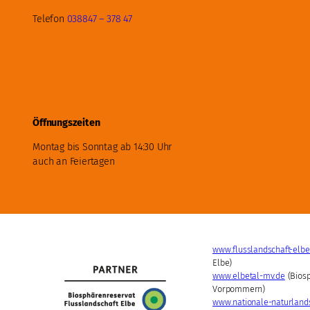
Telefon
038847 – 378 47
Öffnungszeiten
Montag bis Sonntag ab 14:30 Uhr
auch an Feiertagen
www.flusslandschaft-elbe
Elbe)
www.elbetal-mv.de
(Biosp
Vorpommern)
www.nationale-naturland