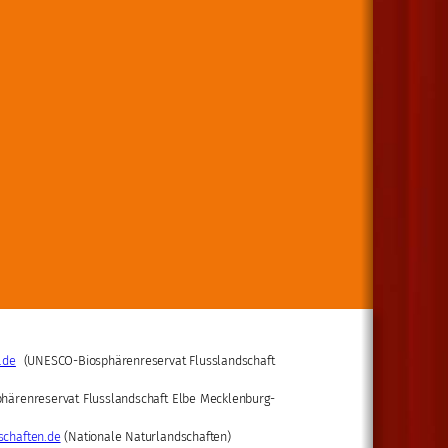
.de
(UNESCO-Biosphärenreservat Flusslandschaft
härenreservat Flusslandschaft Elbe Mecklenburg-
schaften.de
(Nationale Naturlandschaften)