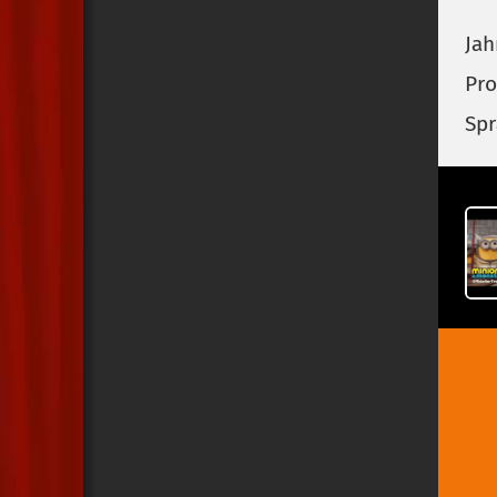
Jah
Pro
Spr