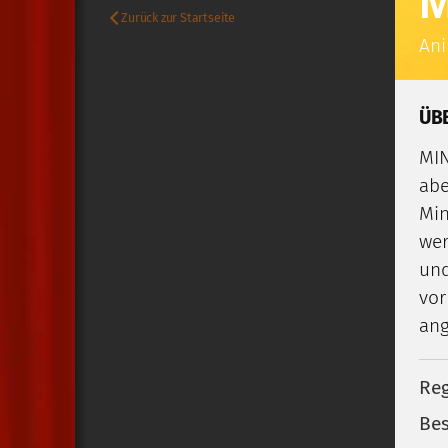
M
Zurück zur Startseite
Ani
ÜB
MIN
abe
Min
wer
und
vor
ang
Reg
Bes