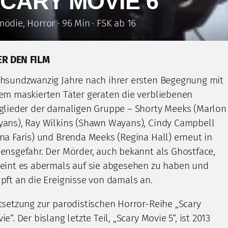
CARY MOVIE 6
ödie, Horror · 96 Min · FSK ab 16
ER DEN FILM
hsundzwanzig Jahre nach ihrer ersten Begegnung mit
em maskierten Täter geraten die verbliebenen
glieder der damaligen Gruppe – Shorty Meeks (Marlon
ans), Ray Wilkins (Shawn Wayans), Cindy Campbell
na Faris) und Brenda Meeks (Regina Hall) erneut in
ensgefahr. Der Mörder, auch bekannt als Ghostface,
eint es abermals auf sie abgesehen zu haben und
pft an die Ereignisse von damals an.
tsetzung zur parodistischen Horror-Reihe „Scary
ie“. Der bislang letzte Teil, „Scary Movie 5“, ist 2013