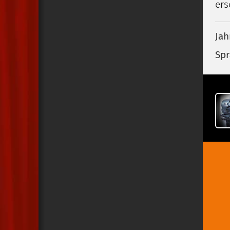
ers
Jah
Spr