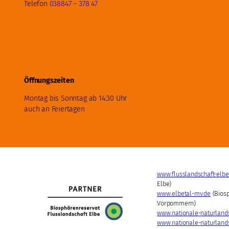
Telefon
038847 – 378 47
Öffnungszeiten
Montag bis Sonntag ab 14:30 Uhr
auch an Feiertagen
www.flusslandschaft-elbe
Elbe)
www.elbetal-mv.de
(Biosp
Vorpommern)
www.nationale-naturland
www.nationale-naturlandsc