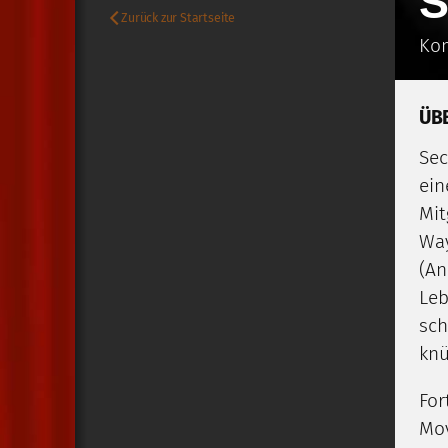
S
Zurück zur Startseite
Kom
ÜB
Sec
ein
Mit
Way
(An
Leb
sch
knü
For
Mov