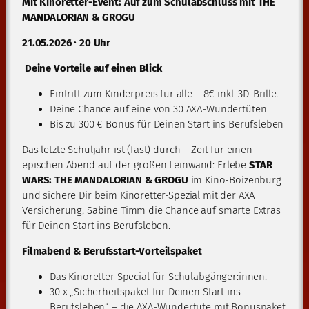
Mit Kinoretter-Event: Auf zum Schulabschluss mit THE
MANDALORIAN & GROGU
21.05.2026 · 20 Uhr
Deine Vorteile auf einen Blick
Eintritt zum Kinderpreis für alle – 8€ inkl. 3D-Brille.
Deine Chance auf eine von 30 AXA-Wundertüten
Bis zu 300 € Bonus für Deinen Start ins Berufsleben
Das letzte Schuljahr ist (fast) durch – Zeit für einen
epischen Abend auf der großen Leinwand: Erlebe
STAR
WARS: THE MANDALORIAN & GROGU
im Kino-Boizenburg
und sichere Dir beim Kinoretter-Spezial mit der AXA
Versicherung, Sabine Timm die Chance auf smarte Extras
für Deinen Start ins Berufsleben.
Filmabend & Berufsstart-Vorteilspaket
Das Kinoretter-Special für Schulabgänger:innen.
30 x „Sicherheitspaket für Deinen Start ins
Berufsleben“ – die AXA-Wundertüte mit Bonuspaket