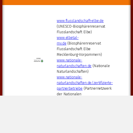
www.flusslandschaft-elbe.de
(UNESCO-Biosphärenreservat
Flusslandschaft Elbe)
www.elbetal-
mv.de
(Biosphärenreservat
Flusslandschaft Elbe
Mecklenburg-Vorpommern)
www.nationale-
naturlandschaften.de
(Nationale
Naturlandschaften)
www.nationale-
naturlandschaften.de/zertifizierte-
partnerbetriebe
(Partnernetzwerk
der Nationalen
Naturlandschaften)
Impressum
©
kino-boizenburg
.de