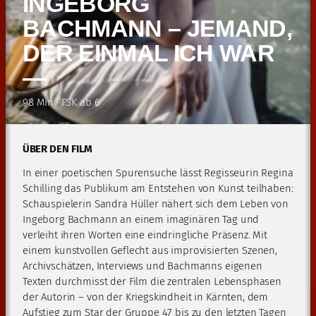
INGEBORG
BACHMANN – JEMAND,
DER EINMAL ICH WAR
—
98 Min · FSK ab 6
ÜBER DEN FILM
In einer poetischen Spurensuche lässt Regisseurin Regina
Schilling das Publikum am Entstehen von Kunst teilhaben:
Schauspielerin Sandra Hüller nähert sich dem Leben von
Ingeborg Bachmann an einem imaginären Tag und
verleiht ihren Worten eine eindringliche Präsenz. Mit
einem kunstvollen Geflecht aus improvisierten Szenen,
Archivschätzen, Interviews und Bachmanns eigenen
Texten durchmisst der Film die zentralen Lebensphasen
der Autorin – von der Kriegskindheit in Kärnten, dem
Aufstieg zum Star der Gruppe 47 bis zu den letzten Tagen