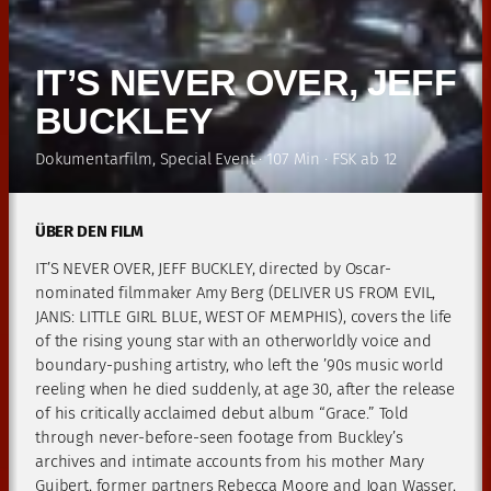
IT’S NEVER OVER, JEFF
BUCKLEY
Dokumentarfilm, Special Event · 107 Min · FSK ab 12
ÜBER DEN FILM
IT’S NEVER OVER, JEFF BUCKLEY, directed by Oscar-
nominated filmmaker Amy Berg (DELIVER US FROM EVIL,
JANIS: LITTLE GIRL BLUE, WEST OF MEMPHIS), covers the life
of the rising young star with an otherworldly voice and
boundary-pushing artistry, who left the ’90s music world
reeling when he died suddenly, at age 30, after the release
of his critically acclaimed debut album “Grace.” Told
through never-before-seen footage from Buckley’s
archives and intimate accounts from his mother Mary
Guibert, former partners Rebecca Moore and Joan Wasser,