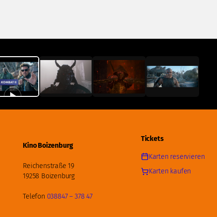
Tickets
Kino Boizenburg
Karten reservieren
Reichenstraße 19
Karten kaufen
19258 Boizenburg
Telefon
038847 – 378 47