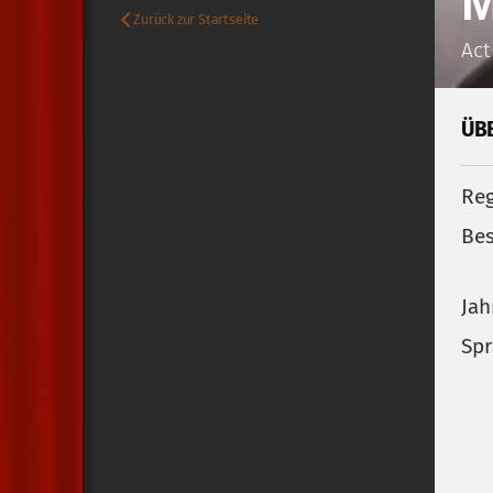
M
Zurück zur Startseite
Act
ÜB
Reg
Bes
Jah
Spr