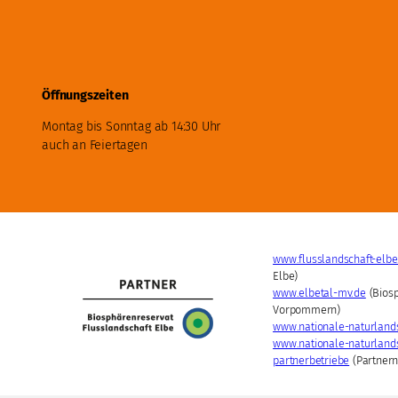
Öffnungszeiten
Montag bis Sonntag ab 14:30 Uhr
auch an Feiertagen
www.flusslandschaft-elbe
Elbe)
www.elbetal-mv.de
(Biosp
Vorpommern)
www.nationale-naturland
www.nationale-naturlandsc
partnerbetriebe
(Partnern