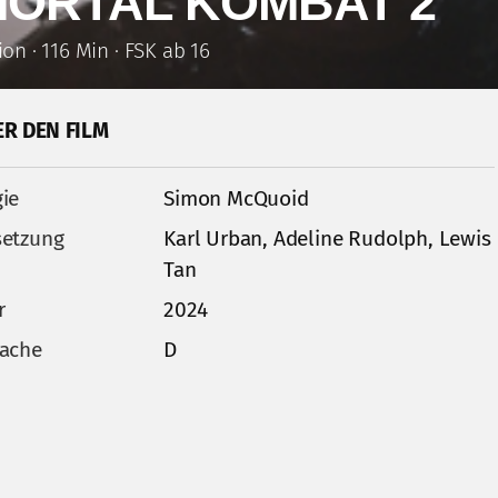
ORTAL KOMBAT 2
ion · 116 Min · FSK ab 16
ER DEN FILM
ie
Simon McQuoid
etzung
Karl Urban, Adeline Rudolph, Lewis
Tan
r
2024
ache
D